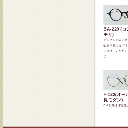
BA-220 (
モリ)
テンプルの先にオ
心を耳側に近づけ
に掛けていただい
じ...
F-122(オ
長モダン)
C-1以外ほぼ完売