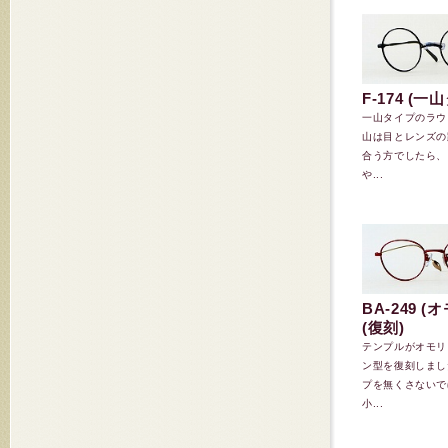
F-174 (一
一山タイプのラウ
山は目とレンズの
合う方でしたら、
や...
BA-249 
(復刻)
テンプルがオモリ
ン型を復刻しまし
プを無くさないで
小...