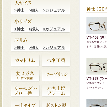
>紳士
>婦人
>カジュアル
>紳士
>婦人
>カジュアル
VT-403 (厚
厚リムで48ミリ
ます。定番の人気
>紳士
>婦人
>カジュアル
VT-387 (
定番のチタンツー
ら56ミリです。