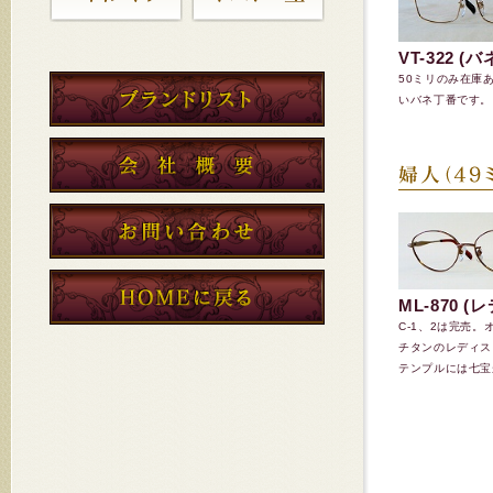
VT-322 (
50ミリのみ在庫
いバネ丁番です。
ML-870 (
C-1、2は完売
チタンのレディス
テンプルには七宝が