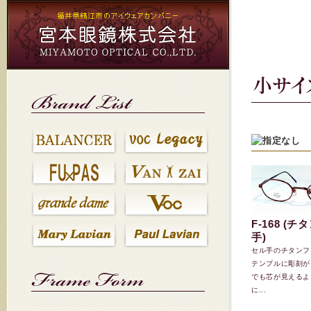
宮
ブ
会
お
HOME
本
ラ
社
問
に
眼
ン
概
い
戻
鏡
ド
要
合
る
リ
わ
ス
せ
ト
F-168 (
手)
セル手のチタンフ
テンプルに彫刻が
でも芯が見えるよ
に...