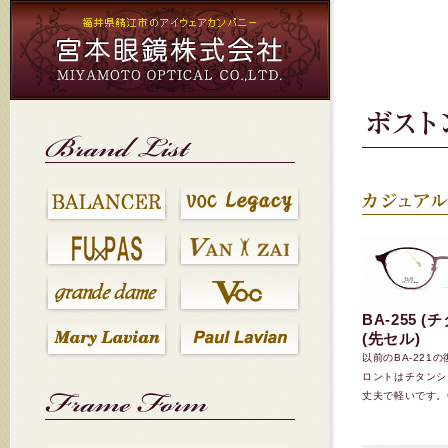
宮
ブ
会
お
HOME
本
ラ
社
問
に
眼
ン
概
い
戻
鏡
ド
要
合
る
リ
わ
ス
せ
ト
BA-255 
(先セル)
以前のBA-221
ロントはチタンシ
丈夫で軽いです。C-