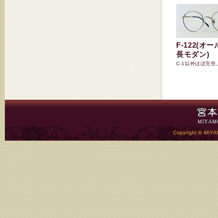
F-122(オ
長モダン)
C-1以外ほぼ完売