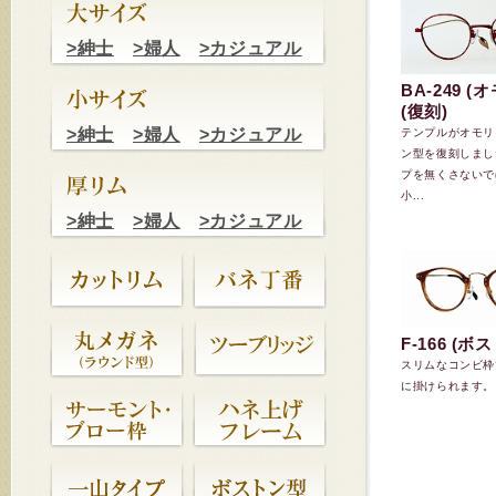
>紳士
>婦人
>カジュアル
BA-249 
(復刻)
>紳士
>婦人
>カジュアル
テンプルがオモリ
ン型を復刻しまし
プを無くさないで
小...
>紳士
>婦人
>カジュアル
F-166 (ボ
スリムなコンビ枠
に掛けられます。