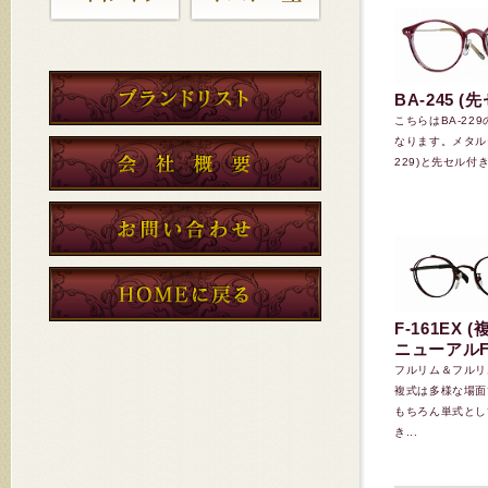
BA-245 (
こちらはBA-22
なります。メタルテ
229)と先セル付き(
F-161EX 
ニューアルF-
フルリム＆フルリ
複式は多様な場面
もちろん単式とし
き...